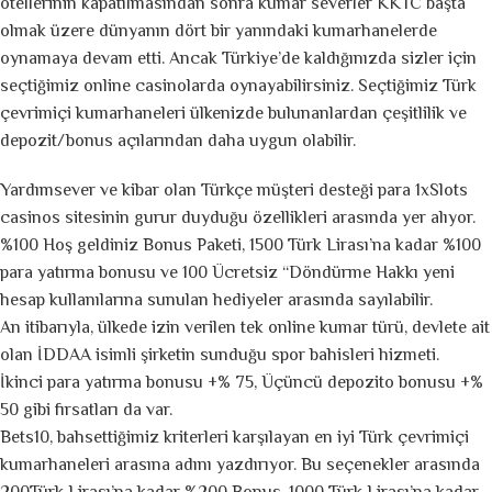
otellerinin kapatılmasından sonra kumar severler KKTC başta
olmak üzere dünyanın dört bir yanındaki kumarhanelerde
oynamaya devam etti. Ancak Türkiye’de kaldığınızda sizler için
seçtiğimiz online casinolarda oynayabilirsiniz. Seçtiğimiz Türk
çevrimiçi kumarhaneleri ülkenizde bulunanlardan çeşitlilik ve
depozit/bonus açılarından daha uygun olabilir.
Yardımsever ve kibar olan Türkçe müşteri desteği para 1xSlots
casinos sitesinin gurur duyduğu özellikleri arasında yer alıyor.
%100 Hoş geldiniz Bonus Paketi, 1500 Türk Lirası’na kadar %100
para yatırma bonusu ve 100 Ücretsiz “Döndürme Hakkı yeni
hesap kullanılarına sunulan hediyeler arasında sayılabilir.
An itibarıyla, ülkede izin verilen tek online kumar türü, devlete ait
olan İDDAA isimli şirketin sunduğu spor bahisleri hizmeti.
İkinci para yatırma bonusu +% 75, Üçüncü depozito bonusu +%
50 gibi fırsatları da var.
Bets10, bahsettiğimiz kriterleri karşılayan en iyi Türk çevrimiçi
kumarhaneleri arasına adını yazdırıyor. Bu seçenekler arasında