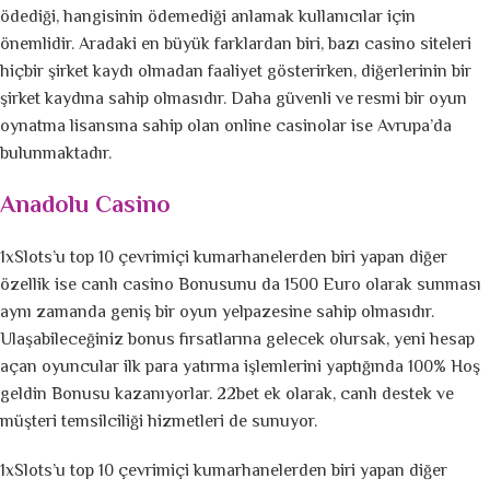
ödediği, hangisinin ödemediği anlamak kullanıcılar için
önemlidir. Aradaki en büyük farklardan biri, bazı casino siteleri
hiçbir şirket kaydı olmadan faaliyet gösterirken, diğerlerinin bir
şirket kaydına sahip olmasıdır. Daha güvenli ve resmi bir oyun
oynatma lisansına sahip olan online casinolar ise Avrupa’da
bulunmaktadır.
Anadolu Casino
1xSlots’u top 10 çevrimiçi kumarhanelerden biri yapan diğer
özellik ise canlı casino Bonusunu da 1500 Euro olarak sunması
aynı zamanda geniş bir oyun yelpazesine sahip olmasıdır.
Ulaşabileceğiniz bonus fırsatlarına gelecek olursak, yeni hesap
açan oyuncular ilk para yatırma işlemlerini yaptığında 100% Hoş
geldin Bonusu kazanıyorlar. 22bet ek olarak, canlı destek ve
müşteri temsilciliği hizmetleri de sunuyor.
1xSlots’u top 10 çevrimiçi kumarhanelerden biri yapan diğer