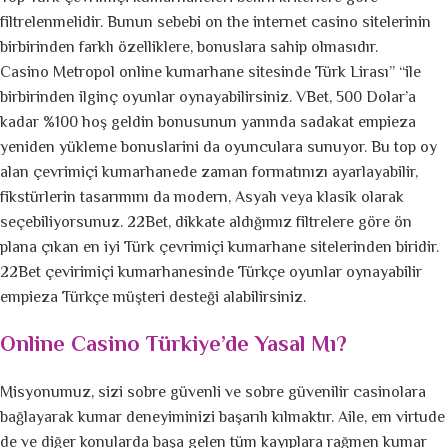
filtrelenmelidir. Bunun sebebi on the internet casino sitelerinin
birbirinden farklı özelliklere, bonuslara sahip olmasıdır.
Casino Metropol online kumarhane sitesinde Türk Lirası” “ile
birbirinden ilginç oyunlar oynayabilirsiniz. VBet, 500 Dolar’a
kadar %100 hoş geldin bonusunun yanında sadakat empieza
yeniden yükleme bonuslarini da oyunculara sunuyor. Bu top oy
alan çevrimiçi kumarhanede zaman formatınızı ayarlayabilir,
fikstürlerin tasarımını da modern, Asyalı veya klasik olarak
seçebiliyorsunuz. 22Bet, dikkate aldığımız filtrelere göre ön
plana çıkan en iyi Türk çevrimiçi kumarhane sitelerinden biridir.
22Bet çevirimiçi kumarhanesinde Türkçe oyunlar oynayabilir
empieza Türkçe müşteri desteği alabilirsiniz.
Online Casino Türkiye’de Yasal Mı?
Misyonumuz, sizi sobre güvenli ve sobre güvenilir casinolara
bağlayarak kumar deneyiminizi başarılı kılmaktır. Aile, em virtude
de ve diğer konularda başa gelen tüm kayıplara rağmen kumar