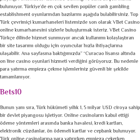
bulunuyor. Türkiye’de en çok sevilen popüler canlı gambling
establishment oyunlarından bazılarını aşağıda bulabilirsiniz. Top
Türk çevrimiçi kumarhaneleri listemizde son olarak VBet Casino
online kumarhanesini sizlerle buluşturmak isteriz. VBet Casino
Türkçe dilinde hizmet sunmuyor ancak kullanımı kolaylaştıran
bir site tasarımı olduğu için oyuncular hızla ihtiyaçlarına
ulaşabilir. Ana sayfasına baktığımızda” “Curacao lisansı altında
on line casino oyunlari hizmeti verdiğini görüyoruz. Bu nedenle
para yatırma empieza çekme işlemleriniz güvenli bir şekilde
tamamlanıyor.
Bets10
Bunun yanı sıra, Türk hükümeti yıllık 1, 5 milyar USD ciroya sahip
bir devlet piyangosu işletiyor. Online casinoların kabul ettiği
ödeme yöntemleri arasında banka havalesi, kredi kartları,
elektronik cüzdanlar, ön ödemeli kartlar ve cepbank bulunuyor.
Türk online casinolarına para yatırırken empieza çekerken