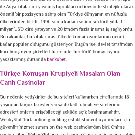
ile Asya kıtalarına yayılmış toprakları neticesinde stratejik olarak
önemli bir pozisyona sahip olan Türkiye dünyanın en nüfuzlu
ülkelerinden biridir. 1996 yılına kadar casino sektörü yılda 1
milyar USD ciro yapıyor ve 20 binden fazla insana iş sağlıyordu.
Bu rakamlar, bu kıtalararası ülkede kumar oyunlarının nenni
kadar popüler olduğunu gösteriyor. Bugün ise, devlet tarafından
kurulmuş oyun şirketleri haricinde, her türlü kumar oyunu
yasaklanmış durumda
bankobet
.
Türkçe Konuşan Krupiyeli Masaları Olan
Canlı Casinolar
Bu nedenle yetişkinler de bu siteleri kullanırken etraflarında 18
yaşından küçük bireyler varsa dikkatli olmalı ve sitelerinin
adresleri onların erişebileceği şekilde açık bırakmamalıdır.
WebbySlot Türk online gambling establishment oyuncuları için
güvenilir hizmet sunan on the web casinolardan biri. Online