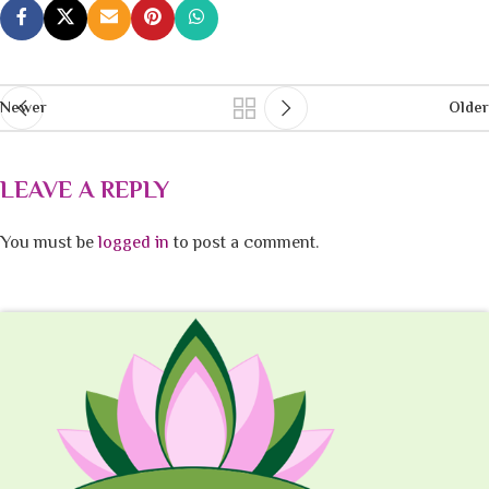
Newer
Older
LEAVE A REPLY
You must be
logged in
to post a comment.