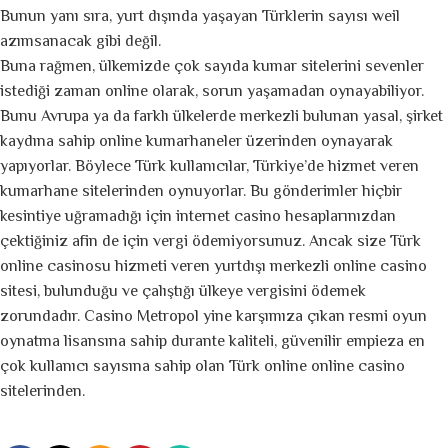
Bunun yanı sıra, yurt dışında yaşayan Türklerin sayısı weil
azımsanacak gibi değil.
Buna rağmen, ülkemizde çok sayıda kumar sitelerini sevenler
istediği zaman online olarak, sorun yaşamadan oynayabiliyor.
Bunu Avrupa ya da farklı ülkelerde merkezli bulunan yasal, şirket
kaydına sahip online kumarhaneler üzerinden oynayarak
yapıyorlar. Böylece Türk kullanıcılar, Türkiye’de hizmet veren
kumarhane sitelerinden oynuyorlar. Bu gönderimler hiçbir
kesintiye uğramadığı için internet casino hesaplarınızdan
çektiğiniz afin de için vergi ödemiyorsunuz. Ancak size Türk
online casinosu hizmeti veren yurtdışı merkezli online casino
sitesi, bulunduğu ve çalıştığı ülkeye vergisini ödemek
zorundadır. Casino Metropol yine karşımıza çıkan resmi oyun
oynatma lisansına sahip durante kaliteli, güvenilir empieza en
çok kullanıcı sayısına sahip olan Türk online online casino
sitelerinden.