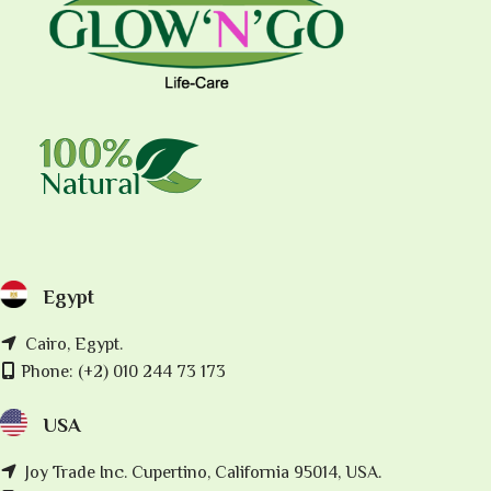
Egypt
Cairo, Egypt.
Phone: (+2) 010 244 73 173
USA
Joy Trade Inc. Cupertino, California 95014, USA.