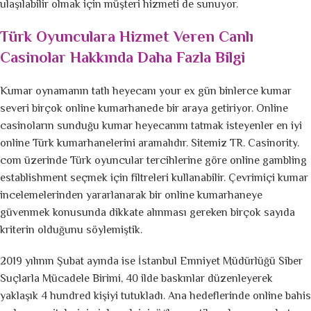
ulaşılabilir olmak için müşteri hizmeti de sunuyor.
Türk Oyunculara Hizmet Veren Canlı
Casinolar Hakkında Daha Fazla Bilgi
Kumar oynamanın tatlı heyecanı your ex gün binlerce kumar
severi birçok online kumarhanede bir araya getiriyor. Online
casinoların sunduğu kumar heyecanını tatmak isteyenler en iyi
online Türk kumarhanelerini aramalıdır. Sitemiz TR. Casinority.
com üzerinde Türk oyuncular tercihlerine göre online gambling
establishment seçmek için filtreleri kullanabilir. Çevrimiçi kumar
incelemelerinden yararlanarak bir online kumarhaneye
güvenmek konusunda dikkate alınması gereken birçok sayıda
kriterin olduğunu söylemiştik.
2019 yılının Şubat ayında ise İstanbul Emniyet Müdürlüğü Siber
Suçlarla Mücadele Birimi, 40 ilde baskınlar düzenleyerek
yaklaşık 4 hundred kişiyi tutukladı. Ana hedeflerinde online bahis