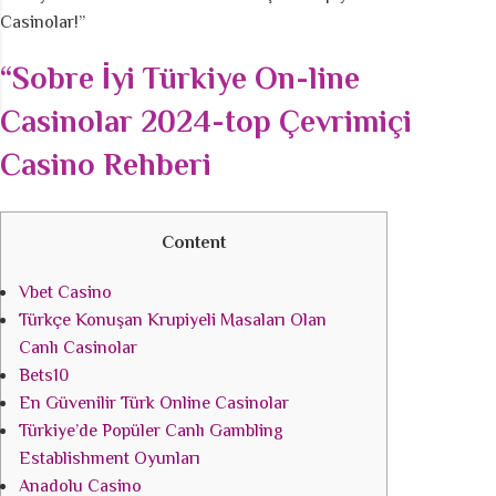
Casinolar!”
“Sobre İyi Türkiye On-line
Casinolar 2024-top Çevrimiçi
Casino Rehberi
Content
Vbet Casino
Türkçe Konuşan Krupiyeli Masaları Olan
Canlı Casinolar
Bets10
En Güvenilir Türk Online Casinolar
Türkiye’de Popüler Canlı Gambling
Establishment Oyunları
Anadolu Casino