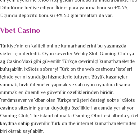
en yeni üyelerine %100 Hoş geldin Bonusu sunmakla birlikte 100
Döndürme hediye ediyor. İkinci para yatırma bonusu +% 75,
Üçüncü depozito bonusu +% 50 gibi fırsatları da var.
Vbet Casino
Türkiye’nin en kaliteli online kumarhanelerini bu yazımızda
sizler için derledik. Oyun severler Webby Slot, Gaming Club ya
ag CasinoMaxi gibi güvenilir Türkçe çevrimiçi kumarhanelerde
buluşabilir. 1xSlots sobre iyi Türk on the web casinosu listeleri
içinde yerini sunduğu hizmetlerle tutuyor. Büyük kazançlar
sunmak, hızlı ödemeler yapmak ve sah oyun oynatma lisansı
sunmak en önemli ve güvenilir özelliklerinden biridir.
Yardımsever ve kibar olan Türkçe müşteri desteği sobre 1xSlots
casinos sitesinin gurur duyduğu özellikleri arasında yer alıyor.
Gaming Club, The island of malta Gaming Otoritesi altında şirket
kaydına sahip güvenilir Türk on the internet kumarhanelerinden
biri olarak sayılabilir.