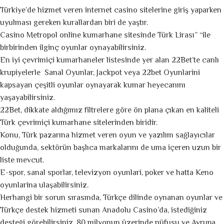
Türkiye’de hizmet veren internet casino sitelerine giriş yaparken
uyulması gereken kurallardan biri de yaştır.
Casino Metropol online kumarhane sitesinde Türk Lirası” “ile
birbirinden ilginç oyunlar oynayabilirsiniz.
En iyi çevrimiçi kumarhaneler listesinde yer alan 22Bet’te canlı
krupiyelerle Sanal Oyunlar, Jackpot veya 22bet Oyunlarini
kapsayan çeşitli oyunlar oynayarak kumar heyecanını
yaşayabilirsiniz.
22Bet, dikkate aldığımız filtrelere göre ön plana çıkan en kaliteli
Türk çevrimiçi kumarhane sitelerinden biridir.
Konu, Türk pazarına hizmet veren oyun ve yazılım sağlayıcılar
olduğunda, sektörün başlıca markalarını de uma içeren uzun bir
liste mevcut.
E-spor, sanal sporlar, televizyon oyunlari, poker ve hatta Keno
oyunlarina ulaşabilirsiniz.
Herhangi bir sorun sırasında, Türkçe dilinde oynanan oyunlar ve
Türkçe destek hizmeti sunan Anadolu Casino’da, istediğiniz
desteği görebilirsiniz. 80 milyonun üzerinde nüfusu ve Avrupa