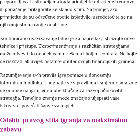
preporučljivo. U situacijama kada primijetite određene trendove
ili ponašanje, prilagodite se skladu s tim. Na primjer, ako
primijetite da su određene opcije isplativije, usredotočite se na
njih umjesto na ranije odabrane.
Kontinuirano usavršavanje bitno je za napredak; istražujte nove
tehnike i pristupe. Eksperimentiranje s različitim strategijama
može odvesti do neočekivanih rješenja i boljih rezultata. Ne bojte
se riskirati, ali uvijek ostanite unutar svojih financijskih granica.
Razumijevanje svih pravila igre pomaže u donošenju
informiranih odluka. Upoznajte se s pravilima i smjernicama koje
se odnose na igru, jer su one ključne za razvoj učinkovitih
strategija. Temeljno znanje može značajno uljepšati vaše
iskustvo i povećati šanse za uspjeh.
Odabir pravog stila igranja za maksimalnu
zabavu