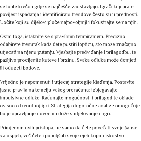
se lopte kreću i gdje se najčešće zaustavljaju. Igrači koji prate
povijest ispadanja i identificiraju trendove često su u prednosti.
Uočite koji su dijelovi ploče najpovoljniji i fokusirajte se na njih.
Osim toga, istaknite se s pravilnim tempiranjem. Precizno
odabirete trenutak kada ćete pustiti lopticu, što može značajno
utjecati na njenu putanju. Vježbajte predviđanje i prilagodbu, te
pažljivo procijenite kuteve i brzinu. Svaka odluka može donijeti
ili oduzeti bodove.
Vrijedno je napomenuti i
utjecaj strategije klađenja
. Postavite
jasna pravila na temelju vašeg proračuna; izbjegavajte
impulsivne odluke. Računajte mogućnosti i prilagodite oklade
ovisno o trenutnoj igri. Strategija dugoročne analize omogućuje
bolje upravljanje novcem i duže sudjelovanje u igri.
Primjenom ovih pristupa, ne samo da ćete povećati svoje šanse
za uspjeh, već ćete i poboljšati svoje cjelokupno iskustvo