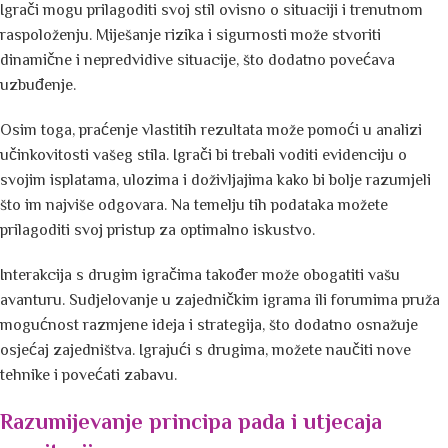
Igrači mogu prilagoditi svoj stil ovisno o situaciji i trenutnom
raspoloženju. Miješanje rizika i sigurnosti može stvoriti
dinamične i nepredvidive situacije, što dodatno povećava
uzbuđenje.
Osim toga, praćenje vlastitih rezultata može pomoći u analizi
učinkovitosti vašeg stila. Igrači bi trebali voditi evidenciju o
svojim isplatama, ulozima i doživljajima kako bi bolje razumjeli
što im najviše odgovara. Na temelju tih podataka možete
prilagoditi svoj pristup za optimalno iskustvo.
Interakcija s drugim igračima također može obogatiti vašu
avanturu. Sudjelovanje u zajedničkim igrama ili forumima pruža
mogućnost razmjene ideja i strategija, što dodatno osnažuje
osjećaj zajedništva. Igrajući s drugima, možete naučiti nove
tehnike i povećati zabavu.
Razumijevanje principa pada i utjecaja