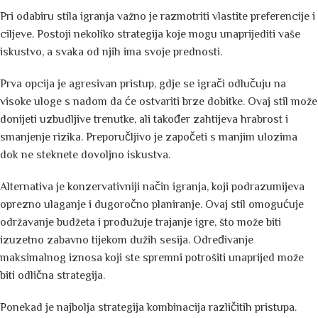
Pri odabiru stila igranja važno je razmotriti vlastite preferencije i
ciljeve. Postoji nekoliko strategija koje mogu unaprijediti vaše
iskustvo, a svaka od njih ima svoje prednosti.
Prva opcija je agresivan pristup, gdje se igrači odlučuju na
visoke uloge s nadom da će ostvariti brze dobitke. Ovaj stil može
donijeti uzbudljive trenutke, ali također zahtijeva hrabrost i
smanjenje rizika. Preporučljivo je započeti s manjim ulozima
dok ne steknete dovoljno iskustva.
Alternativa je konzervativniji način igranja, koji podrazumijeva
oprezno ulaganje i dugoročno planiranje. Ovaj stil omogućuje
održavanje budžeta i produžuje trajanje igre, što može biti
izuzetno zabavno tijekom dužih sesija. Određivanje
maksimalnog iznosa koji ste spremni potrošiti unaprijed može
biti odlična strategija.
Ponekad je najbolja strategija kombinacija različitih pristupa.