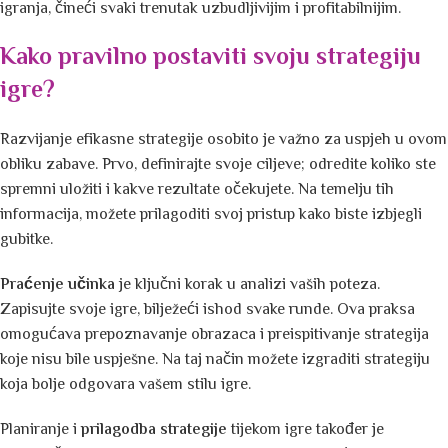
igranja, čineći svaki trenutak uzbudljivijim i profitabilnijim.
Kako pravilno postaviti svoju strategiju
igre?
Razvijanje efikasne strategije osobito je važno za uspjeh u ovom
obliku zabave. Prvo, definirajte svoje ciljeve; odredite koliko ste
spremni uložiti i kakve rezultate očekujete. Na temelju tih
informacija, možete prilagoditi svoj pristup kako biste izbjegli
gubitke.
Praćenje učinka
je ključni korak u analizi vaših poteza.
Zapisujte svoje igre, bilježeći ishod svake runde. Ova praksa
omogućava prepoznavanje obrazaca i preispitivanje strategija
koje nisu bile uspješne. Na taj način možete izgraditi strategiju
koja bolje odgovara vašem stilu igre.
Planiranje i
prilagodba strategije
tijekom igre također je