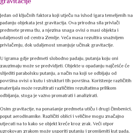
gravitacije
Jedan od ključnih faktora koji utječu na ishod igara temeljenih na
padanju objekata jest gravitacija. Ova prirodna sila privlači
predmete prema tlu, a njezina snaga ovisi o masi objekta i
udaljenosti od centra Zemlje. Veća masa rezultira snažnijem
privlačenju, dok udaljenost smanjuje učinak gravitacije.
U igrama gdje predmeti slobodno padaju, putanja koju oni
zauzimaju može se predvidjeti. Objekte u opadanju najčešće će
slijediti parabolsku putanju, a način na koji se odbijaju od
površina ovisi o kutu i strukturi tih površina. Korištenje različitih
materijala može rezultirati različitim rezultatima prilikom
odbijanja, stoga je važno promatrati i analizirati.
Osim gravitacije, na ponašanje predmeta utiču i drugi čimbenici,
poput aerodinamike. Različiti oblici i veličine mogu značajno
utjecati na to kako se objekt kreće kroz zrak. Veći otpor
uzrokovan zrakom može usporiti putanju i promijeniti kut pada,