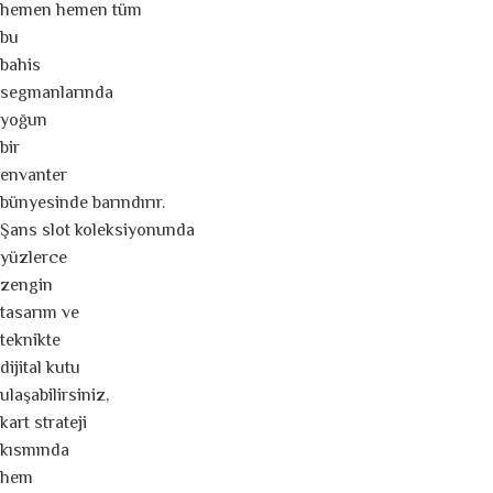
hemen hemen tüm
bu
bahis
segmanlarında
yoğun
bir
envanter
bünyesinde barındırır.
Şans slot koleksiyonunda
yüzlerce
zengin
tasarım ve
teknikte
dijital kutu
ulaşabilirsiniz,
kart strateji
kısmında
hem