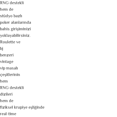
RNG destekli
hem de
stüdyo bazlı
poker alanlarında
bahis girişiminizi
yoklayabilirsiniz.
Roulette ve
bj
benzeri
vintage
vip masalı
çeşitlerinin
hem
RNG destekli
dizileri
hem de
fiziksel krupiye eşliğinde
real-time