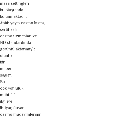
masa settingleri
bu oluşumda
bulunmaktadır.
Anlık yayın casino kısmı,
sertifikalı
casino uzmanları ve
HD standardında
görüntü aktarımıyla
otantik
bir
macera
sağlar.
Bu
çok yönlülük,
muhtelif
ilgilere
ihtiyaç duyan
casino müdavimlerinin