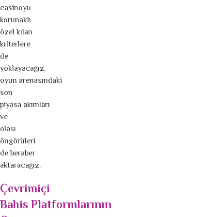
casinoyu
korunaklı
özel kılan
kriterlere
de
yoklayacağız,
oyun arenasındaki
son
piyasa akımları
ve
olası
öngörüleri
de beraber
aktaracağız.
Çevrimiçi
Bahis Platformlarının