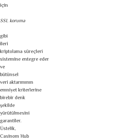
için
SSL koruma
gibi
ileri
kriptolama süreçleri
sistemine entegre eder
ve
bütünsel
veri aktarımının
emniyet kriterlerine
birebir denk
şekilde
yürütülmesini
garantiler.
Üstelik,
Casinom Hub