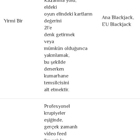
Kazanma yolu,
eldeki
oyun elindeki kartların
Ana Blackjack,
Yirmi Bir
değerini
EU Blackjack
21’e
denk getirmek
veya
mümkün olduğunca
yakınlamak,
bu şekilde
denerken
kumarhane
temsilcisini
alt etmektir.
Profesyonel
krupiyeler
eşiğinde,
gerçek zamanlı
video feed