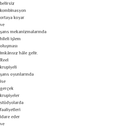
belirsiz
kombinasyon
ortaya koyar
ve
şans mekanizmalarında
hileli işlem
oluşması
imkânsız hâle gelir.
Reel
krupiyeli
şans oyunlarında
ise
gerçek
krupiyeler
stüdyolarda
faaliyetleri
idare eder
ve