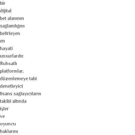
bir
dijital
bet alanının
sağlamlığını
belirleyen
en
hayati
unsurlardır.
Ruhsatlı
platformlar,
düzenlemeye tabi
denetleyici
lisans sağlayıcıların
takibi altında
işler
ve
oyuncu
haklarını