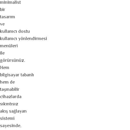
minimalist
bir
tasarım
ve
kullanıcı dostu
kullanıcı yönlendirmesi
menüleri
ile
görürsünüz.
Hem
bilgisayar tabanlı
hem de
taşınabilir
cihazlarda
sıkıntısız
akış sağlayan
sistemi
sayesinde,