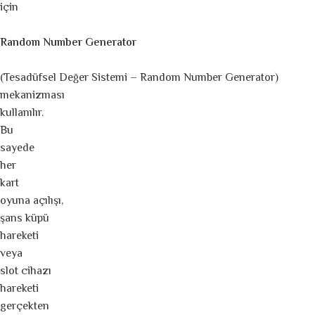
için
Random Number Generator
(Tesadüfsel Değer Sistemi – Random Number Generator)
mekanizması
kullanılır.
Bu
sayede
her
kart
oyuna açılışı,
şans küpü
hareketi
veya
slot cihazı
hareketi
gerçekten