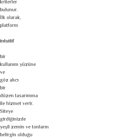
kriterler
bulunur.
İlk olarak,
platform
intuitif
bir
kullanım yüzüne
ve
göz alıcı
bir
düzen tasarımına
ile hizmet verir.
Siteye
girdiğinizde
yeşil zemin ve tonların
belirgin olduğu