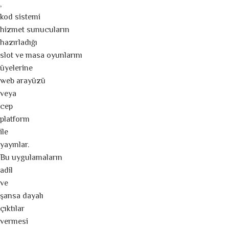
,
kod sistemi
hizmet sunucuların
hazırladığı
slot ve masa oyunlarını
üyelerine
web arayüzü
veya
cep
platform
ile
yayınlar.
Bu uygulamaların
adil
ve
şansa dayalı
çıktılar
vermesi