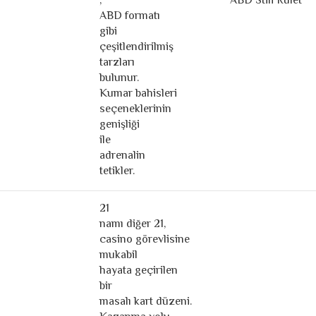
,
ABD Stili Rulet
ABD formatı
gibi
çeşitlendirilmiş
tarzları
bulunur.
Kumar bahisleri
seçeneklerinin
genişliği
ile
adrenalin
tetikler.
21
namı diğer 21,
casino görevlisine
mukabil
hayata geçirilen
bir
masalı kart düzeni.