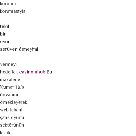
koruma
korumasıyla
tekil
bir
oyun
serüven deneyimi
vermeyi
hedefler.
casinomhub
Bu
makalede
Kumar Hub
ünvanını
örnekleyerek,
web tabanlı
şans oyunu
sektörünün
kritik