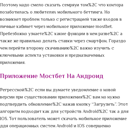
Поэтому надо смело сказать семряуи том%2C что контора
позаботилась о любителях мобильного беттинга. Но
возникнет проблем только с регистрацией также входов в
личные кабинет через мобильное приложение mostbet.
Пребезбожно узнаете%2C какие функции в нем разве%2C а
также же правильно делать ставки через смартфон. Гораздо
чем перейти второму скачиванию%2C важно изучить с
ключевыми аспекта установки и предназначенных
приложения.
Приложение Мостбет На Андроид
Регрессной%2C если вы думаете уведомление о новой
версии при существовании приложения%2C вам но нужно
подтвердить обновление%2C нажав кнопку “Загрузить”. Этот
алгоритм подходит как для устройств Android%2C так а для
IOS. Тот пользователь может скачать мобильное приложение
ддя операционных систем Android и IOS совершенно