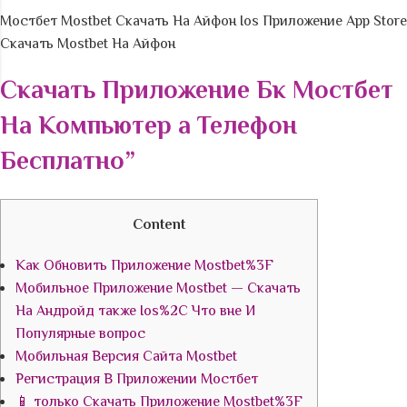
Мостбет Mostbet Скачать На Айфон Ios Приложение App Store
Скачать Mostbet На Айфон
Скачать Приложение Бк Мостбет
На Компьютер а Телефон
Бесплатно”
Content
Как Обновить Приложение Mostbet%3F
Мобильное Приложение Mostbet — Скачать
На Андройд также Ios%2C Что вне И
Популярные вопрос
Мобильная Версия Сайта Mostbet
Регистрация В Приложении Мостбет
📱 только Скачать Приложение Mostbet%3F