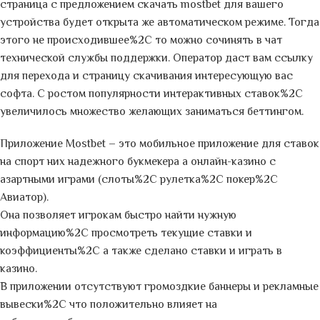
страница с предложением скачать mostbet для вашего
устройства будет открыта же автоматическом режиме. Тогда
этого не происходившее%2C то можно сочинять в чат
технической службы поддержки. Оператор даст вам ссылку
для перехода и страницу скачивания интересующую вас
софта. С ростом популярности интерактивных ставок%2C
увеличилось множество желающих заниматься беттингом.
Приложение Mostbet – это мобильное приложение для ставок
на спорт них надежного букмекера а онлайн-казино с
азартными играми (слоты%2C рулетка%2C покер%2C
Авиатор).
Она позволяет игрокам быстро найти нужную
информацию%2C просмотреть текущие ставки и
коэффициенты%2C а также сделано ставки и играть в
казино.
В приложении отсутствуют громоздкие баннеры и рекламные
вывески%2C что положительно влияет на