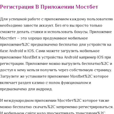
Регистрация В Приложении Мостбет
Для успешной работе с приложением каждому пользователю
необходимо завести аккаунт. Без его вы просто только
сможете делать ставки и использовать бонусы. Приложение
Мостбет – это хорошо продуманное мобильное
приложение%2C предназначено бесплатно для устройств на
базе Android и iOS. Сами можете загрузить мобильное
приложение MostBet в устройства Android например iOS при
регистрации. Приложение можно выгрузить бесплатно%2C и
доступ к нему нельзя получить через собственную страницу.
Загрузите же установите приложение Mostbet%2C которое
включает раздел казино с полон функционалом и
предназначено для андроид.
И международном приложении Мостбет%2C которое также
можно бесплатно скачать%2C непременно регистрироваться.
И мобильном сайте надо просматривать трансляции%2C