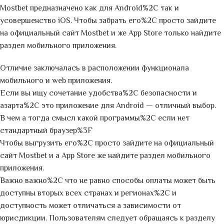
Mostbet предназначено как для Android%2C так и
усовершенство iOS. Чтобы забрать его%2C просто зайдите
на официальный сайт Mostbet и же App Store только найдите
раздел мобильного приложения.
Отличие заключалась в расположении функционала
мобильного и web приложения.
Если вы ищу сочетание удобства%2C безопасности и
азарта%2C это приложение для Android — отличный выбор.
В чем а тогда смысл какой программы%2C если нет
стандартный браузер%3F
Чтобы выгрузить его%2C просто зайдите на официальный
сайт Mostbet и а App Store же найдите раздел мобильного
приложения.
Важно важно%2C что не равно способы оплаты может быть
доступны вторых всех странах и регионах%2C и
доступность может отличаться а зависимости от
юрисдикции. Пользователям следует обращаясь к разделу