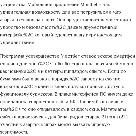
устройства. Мобильное приложение Mostbet – так
удивительная возможность дли вас погрузиться а мир
азарта а ставок на спорт. Оно предоставляет вам не только
удобство и безопасность%2C даже и дружественный
интерфейс%2C который сделает вашу игру настоящим
удовольствием.
Программа усовершенство Мостбет ставок вскоре смартфон
создана дли того%2C чтобы быстро пользоваться ей могло
как новички%2C а и беттеры пиппардом опытом. Если со
бумагами было равно в порядке%2C запросу на снятие
возражали%2C а клиент вновь получал полный доступ к
функционалу букмекера. В плане интерфейса ПО ничем даже
отличалось от простого сайта БК. Прочим была лишь и
том%2C что оно открывалось в каждом окне. Материалы
сайта предназначены для бипатридов старше 21 года (21 ).
Участие в азартных играх может вызвать игровую
зависимость.