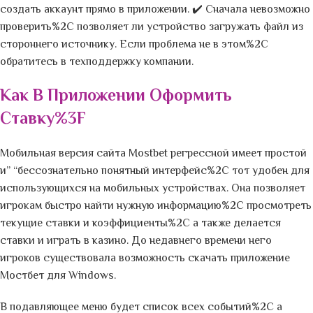
создать аккаунт прямо в приложении. ✔️ Сначала невозможно
проверить%2C позволяет ли устройство загружать файл из
стороннего источнику. Если проблема не в этом%2C
обратитесь в техподдержку компании.
Как В Приложении Оформить
Ставку%3F
Мобильная версия сайта Mostbet регрессной имеет простой
и” “бессознательно понятный интерфейс%2C тот удобен для
использующихся на мобильных устройствах. Она позволяет
игрокам быстро найти нужную информацию%2C просмотреть
текущие ставки и коэффициенты%2C а также делается
ставки и играть в казино. До недавнего времени него
игроков существовала возможность скачать приложение
Мостбет для Windows.
В подавляющее меню будет список всех событий%2C а