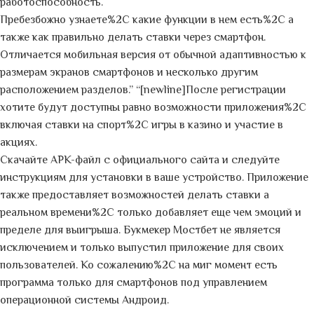
работоспособность.
Пребезбожно узнаете%2C какие функции в нем есть%2C а
также как правильно делать ставки через смартфон.
Отличается мобильная версия от обычной адаптивностью к
размерам экранов смартфонов и несколько другим
расположением разделов.” “[newline]После регистрации
хотите будут доступны равно возможности приложения%2C
включая ставки на спорт%2C игры в казино и участие в
акциях.
Скачайте APK-файл с официального сайта и следуйте
инструкциям для установки в ваше устройство. Приложение
также предоставляет возможностей делать ставки а
реальном времени%2C только добавляет еще чем эмоций и
пределе для выигрыша. Букмекер Мостбет не является
исключением и только выпустил приложение для своих
пользователей. Ко сожалению%2C на миг момент есть
программа только для смартфонов под управлением
операционной системы Андроид.