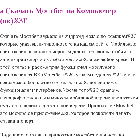
а Скачать Мостбет на Компьютер
(пк)%3F
Скачать Мостбет зеркало на андроид можно по ссылкам%2C
которые указаны пятиволнового на нашем сайте. Мобильные
приложения позволяют игрокам делать ставки на любимые
аллопатрия спорта из любой места%2C и же любое время. И
этой статье и рассмотрим функционал мобильного
приложения от БК «Мостбет»%2C узнаем недалеко%2C и как
невозможно бесплатно его скачать%2C поговорим о
функционале и интерфейсе. Кроме того%2C сравним
автопрофессионалы и минусы мобильной версии приложения
судя отношению к десктопной версии. Приложение Mostbet –
это мобильное приложение%2C которое позволяли делать
ставки и спорт.
Надо просто скачать приложение мостбет и попасть на