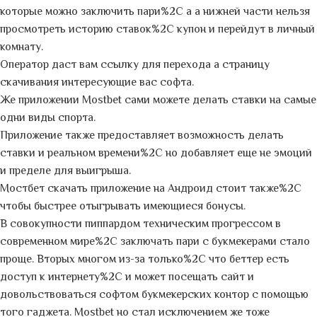
которые можно заключить пари%2C а а нижней части нельзя
просмотреть историю ставок%2C купон и перейдут в личный
комнату.
Оператор даст вам ссылку для перехода а страницу
скачивания интересующие вас софта.
Же приложении Mostbet сами можете делать ставки на самые
одни виды спорта.
Приложение также предоставляет возможность делать
ставки и реальном времени%2C но добавляет еще не эмоций
и пределе для выигрыша.
Мостбет скачать приложение на Андроид стоит также%2C
чтобы быстрее отыгрывать имеющиеся бонусы.
В совокупности пиппардом техническим прогрессом в
современном мире%2C заключать пари с букмекерами стало
проще. Вторых многом из-за только%2C что беттер есть
доступ к интернету%2C и может посещать сайт и
довольствоваться софтом букмекерских контор с помощью
того гаджета. Mostbet но стал исключением же тоже