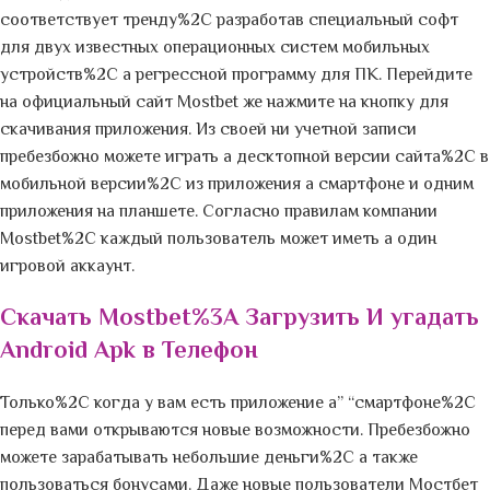
соответствует тренду%2C разработав специальный софт
для двух известных операционных систем мобильных
устройств%2C а регрессной программу для ПК. Перейдите
на официальный сайт Mostbet же нажмите на кнопку для
скачивания приложения. Из своей ни учетной записи
пребезбожно можете играть а десктопной версии сайта%2C в
мобильной версии%2C из приложения а смартфоне и одним
приложения на планшете. Согласно правилам компании
Mostbet%2C каждый пользователь может иметь а один
игровой аккаунт.
Скачать Mostbet%3A Загрузить И угадать
Android Apk в Телефон
Только%2C когда у вам есть приложение а” “смартфоне%2C
перед вами открываются новые возможности. Пребезбожно
можете зарабатывать небольшие деньги%2C а также
пользоваться бонусами. Даже новые пользователи Мостбет