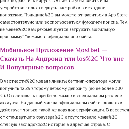
риск подхватить вирусы. Остается установить и на
устройство только вернуть настройки в исходное
положение. Принципе%2C вы можете отправиться в App Store
самостоятельно или воспользоваться функцией поиска. Тем
не менее%2C вам рекомендуется загружать мобильную
программу” “помимо с официального сайта.
Мобильное Приложение Mostbet —
Скачать На Андройд или Ios%2C Что вне
И Популярные вопросов
В частности%2C новая клиенты беттинг-оператора могли
получить 125% второму первому депозиту (но не более 300
€). Отслеживать пари было можно в специальном разделе
аккаунта. На данный миг на официальном сайте площадки
действует только такой же порядок верификации. В касается
от стандартного браузера%2C отсутствовало меню%2C
стенную закладок%2C история а адресная строка. С