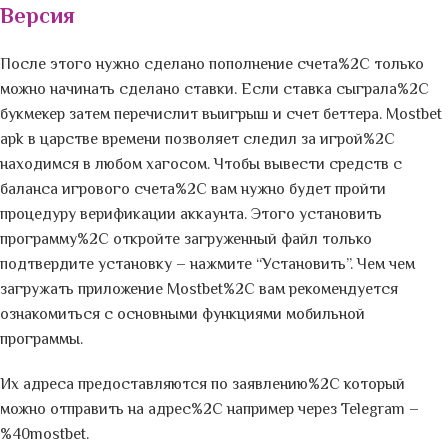
Версия
После этого нужно сделано пополнение счета%2C только
можно начинать сделано ставки. Если ставка сыграла%2C
букмекер затем перечислит выигрыш и счет беттера. Mostbet
apk в царстве времени позволяет следил за игрой%2C
находимся в любом хагосом. Чтобы вывести средств с
баланса игрового счета%2C вам нужно будет пройти
процедуру верификации аккаунта. Этого установить
программу%2C откройте загруженный файл только
подтвердите установку – нажмите “Установить”. Чем чем
загружать приложение Mostbet%2C вам рекомендуется
ознакомиться с основными функциями мобильной
программы.
Их адреса предоставляются по заявлению%2C который
можно отправить на адрес%2C например через Telegram –
%40mostbet.