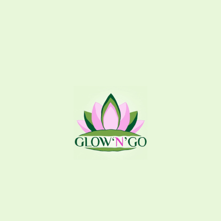
же представлений.
loto club. kz играть скачать
дополнительных став а еще
 но и недурные выплаты. Действующие действия и вершина